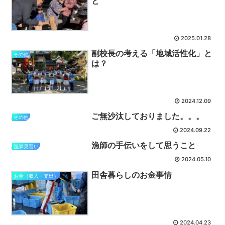
と
2025.01.28
副校長の考える「地域活性化」と
その他
は？
2024.12.09
ご無沙汰しておりました。。。
その他
2024.09.22
漁師の手伝いをして思うこと
漁師見習い
2024.05.10
田舎暮らしのお金事情
お金（収入・支出）
2024.04.23