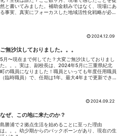
化？主役は誰だ？ここ数ヶ月、現場で感じたことを徒
然と書いてみました。補助金頼みではなく、現場にあ
る事実、真実にフォーカスした地域活性化戦略が必要
な時期がきていると感じます。
2024.12.09
ご無沙汰しておりました。。。
5月〜現在まで何してた？大変ご無沙汰しておりまし
た。。。実は、副校長は、2024年5月に三重県紀北
町の職員になりました！職員といっても年度任用職員
（臨時職員）で、任期は1年。最大4年まで更新でき
るようですが。。。「集落支援員」という制度を活...
2024.09.22
なぜ、この地に来たのか？
島勝浦で２拠点生活を始めることに至った理由
は。。。幼少期からのバックボーンがあり、現在の生