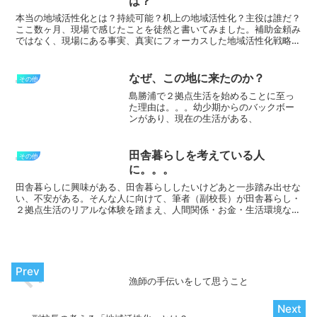
は？
本当の地域活性化とは？持続可能？机上の地域活性化？主役は誰だ？
ここ数ヶ月、現場で感じたことを徒然と書いてみました。補助金頼み
ではなく、現場にある事実、真実にフォーカスした地域活性化戦略が
必要な時期がきていると感じます。
なぜ、この地に来たのか？
その他
島勝浦で２拠点生活を始めることに至っ
た理由は。。。幼少期からのバックボー
ンがあり、現在の生活がある、
田舎暮らしを考えている人
その他
に。。。
田舎暮らしに興味がある、田舎暮らししたいけどあと一歩踏み出せな
い、不安がある。そんな人に向けて、筆者（副校長）が田舎暮らし・
２拠点生活のリアルな体験を踏まえ、人間関係・お金・生活環境など
のホンネを綴っていきます。
漁師の手伝いをして思うこと