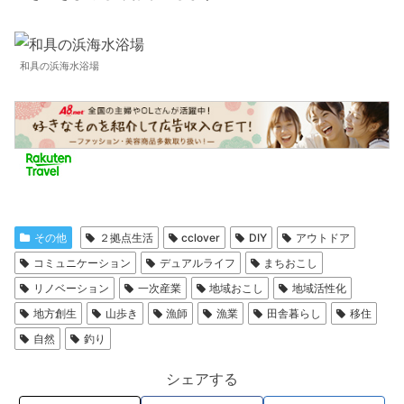
和具の浜海水浴場
その他
２拠点生活
cclover
DIY
アウトドア
コミュニケーション
デュアルライフ
まちおこし
リノベーション
一次産業
地域おこし
地域活性化
地方創生
山歩き
漁師
漁業
田舎暮らし
移住
自然
釣り
シェアする