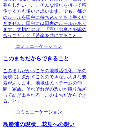
暮らしたい、、、そんな憧れを持って移
住する方も多いと思います。でも、都会
のルールを田舎に持ち込んでも上手くい
きません。田舎には田舎のルールがあり
ます。大切なのは、「互いの良さを認め
合うこと」と「苦楽を共にすること」
コミュニーケーション
このまちだからできること
このまちだからこその地域活性化。その
実現には欠かすことのできない大きな要
素があります。地域住民・チームの仲
間・家族、それぞれがの想いが織り混ざ
って紡ぎ出される「このまちだからでき
ること」。
コミュニーケーション
島勝浦の現状、花見への想い