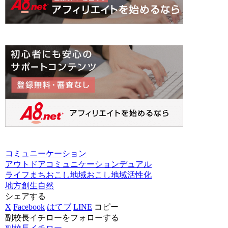
コミュニーケーション
アウトドア
コミュニケーション
デュアル
ライフ
まちおこし
地域おこし
地域活性化
地方創生
自然
シェアする
X
Facebook
はてブ
LINE
コピー
副校長イチローをフォローする