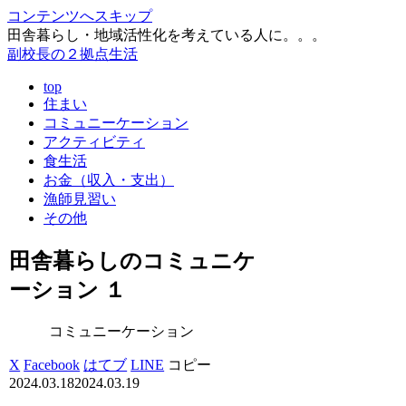
コンテンツへスキップ
田舎暮らし・地域活性化を考えている人に。。。
副校長の２拠点生活
top
住まい
コミュニーケーション
アクティビティ
食生活
お金（収入・支出）
漁師見習い
その他
田舎暮らしのコミュニケ
ーション １
コミュニーケーション
X
Facebook
はてブ
LINE
コピー
2024.03.18
2024.03.19